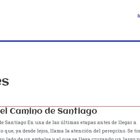
I
es
 el Camino de Santiago
e Santiago En una de las últimas etapas antes de llegar a
que, ya desde lejos, llama la atención del peregrino. Se tr
tro lado de un embalse y al que se llega cruzando un largo 