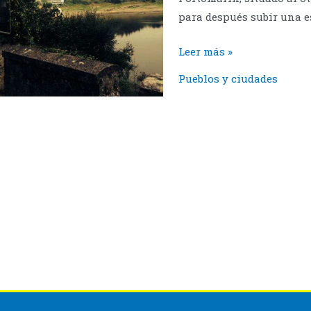
para después subir una e
Portomarín
Leer más »
y
Pueblos y ciudades
el
Camino
de
Santiago