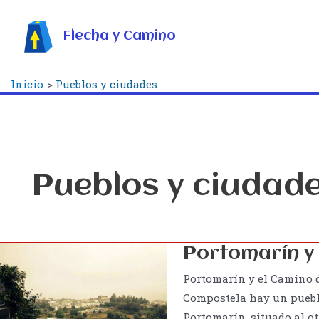
Ir
al
Flecha y Camino
contenido
Inicio
Pueblos y ciudades
Pueblos y ciudad
Portomarín y
Portomarín y el Camino d
Compostela hay un pueblo 
Portomarín, situado al o