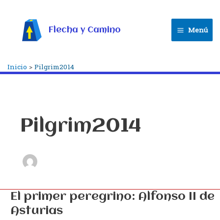
Ir
al
contenido
Flecha y Camino
Menú
Main
Menu
Inicio
Pilgrim2014
Pilgrim2014
El primer peregrino: Alfonso II de
Asturias