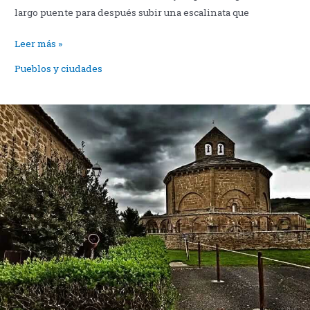
largo puente para después subir una escalinata que
Portomarín
Leer más »
y
Pueblos y ciudades
el
Camino
de
Santiago