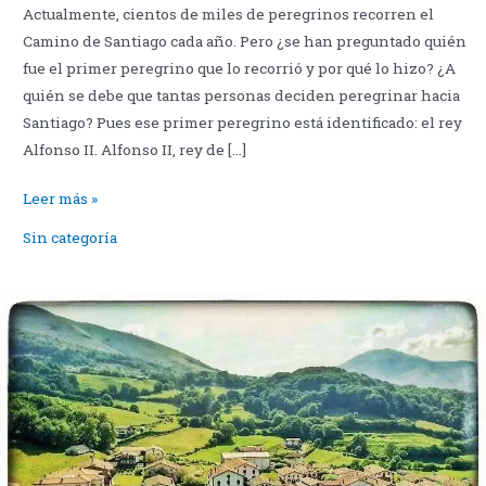
Actualmente, cientos de miles de peregrinos recorren el
Camino de Santiago cada año. Pero ¿se han preguntado quién
fue el primer peregrino que lo recorrió y por qué lo hizo? ¿A
quién se debe que tantas personas deciden peregrinar hacia
Santiago? Pues ese primer peregrino está identificado: el rey
Alfonso II. Alfonso II, rey de […]
El
Leer más »
primer
Sin categoría
peregrino:
Alfonso
II
de
Asturias