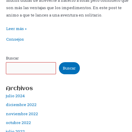
muchs dudas de atreverte a hacerlo a solas pero considero que
son más las ventajas que los impedimentos. En este post te
animo a que te lances a una aventura en solitario.
Hacer
Leer más »
el
Consejos
Camino
de
Santiago
Buscar
solo/a
Buscar
Archivos
julio 2024
diciembre 2022
noviembre 2022
octubre 2022
julio 2022