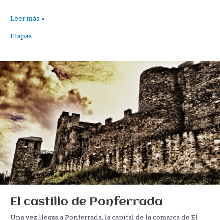
El
Leer más »
Camino
Etapas
por
la
meseta
(Burgos-
León)
El castillo de Ponferrada
Una vez llegas a Ponferrada, la capital de la comarca de El