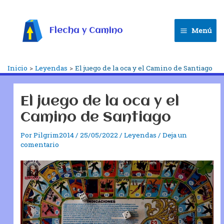
Ir
al
contenido
Flecha y Camino
Menú
Main
Menu
Inicio
Leyendas
El juego de la oca y el Camino de Santiago
El juego de la oca y el
Camino de Santiago
Por
Pilgrim2014
/
25/05/2022
/
Leyendas
/
Deja un
comentario